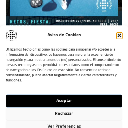
Aviso de Cookies
Utilizamos tecnologías como las cookies para almacenar y/o acceder a la
información del dispositivo. Lo hacemos para mejorar la experiencia de
navegación y para mostrar anuncios (no) personalizados. El consentimiento
a estas tecnologías nos permitirá procesar datos como el comportamiento
???????? Vuelve a Vigo, a ????Twelve Padel Zenter, y las
de navegación o los IDs únicos en este sitio. No consentir o retirar el
consentimiento, puede afectar negativamente a ciertas características y
inscripciones ya están abiertas!!!
funciones.
Del 27 al 30 de Noviembre tendremos en ????
???????? ADIDAS PADEL TOUR ????????
Aceptar
El evento que todos estáis esperando. Y por qué?:
Rechazar
???? Welcome pack exclusivo
Ver Preferencias