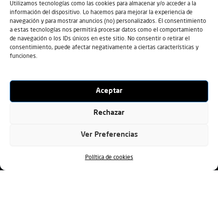
Utilizamos tecnologías como las cookies para almacenar y/o acceder a la
información del dispositivo. Lo hacemos para mejorar la experiencia de
navegación y para mostrar anuncios (no) personalizados. El consentimiento
a estas tecnologías nos permitirá procesar datos como el comportamiento
???? AMERICANO DE PÁDEL ????
de navegación o los IDs únicos en este sitio. No consentir o retirar el
consentimiento, puede afectar negativamente a ciertas características y
???? Sábado 16 de Mayo
funciones.
17:00 – 19:00
???? Twelve Padel Zenter Vigo
???? Inscripción individual
Aceptar
???? Categorías:
Masculina 4ª y 5ª Masculina, Femenina y Mixto
Rechazar
???? Welcome Pack:
???? Agua
Ver Preferencias
???? Overgrip
???? Formato Americano:
Política de cookies
Reservar pista Twelve
Reserva pista Master
Cambio de parejas en cada ronda, partidos dinámicos de
15 minutos y juegos corridos sin sets.
Se contabilizan los juegos ganados y perdidos para
determinar la clasificación final.