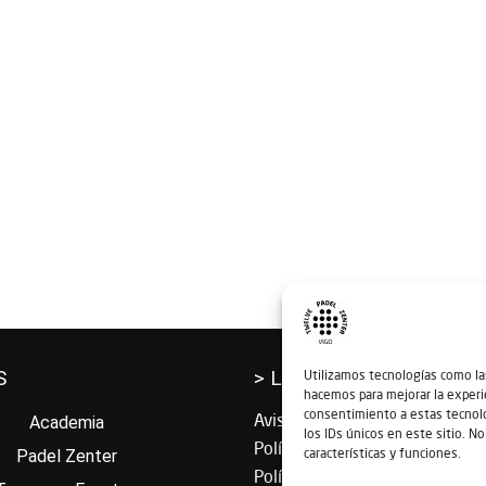
S
> LEGAL
Utilizamos tecnologías como las
hacemos para mejorar la experi
consentimiento a estas tecnol
Aviso Legal
Academia
los IDs únicos en este sitio. N
Política de Privacidad
características y funciones.
Padel Zenter
Política de Cookies