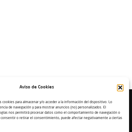
Aviso de Cookies
> NOVEDADES
 cookies para almacenar y/o acceder a la información del dispositivo. Lo
encia de navegación y para mostrar anuncios (no) personalizados. El
F
I
T
ogías nos permitirá procesar datos como el comportamiento de navegación o
o consentir o retirar el consentimiento, puede afectar negativamente a ciertas
a
n
e
c
s
l