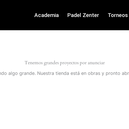
Academia
Padel Zenter
Torneos
Tenemos grandes proyectos por anunciar
do algo grande. Nuestra tienda está en obras y pronto abr