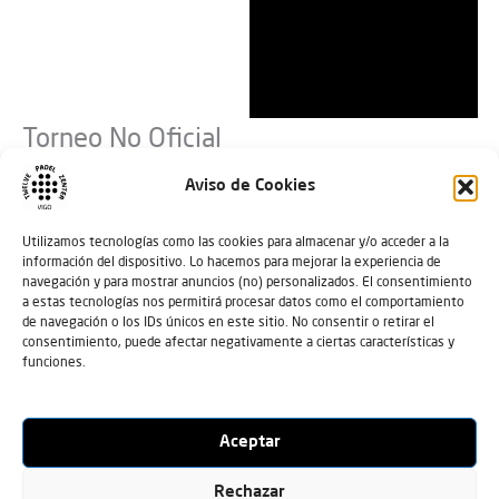
Torneo No Oficial
Eventos
en
Eventos
Torneo No Oficial
02/07/2025
Aviso de Cookies
Utilizamos tecnologías como las cookies para almacenar y/o acceder a la
No hay eventos programados para
información del dispositivo. Lo hacemos para mejorar la experiencia de
02/07/2025. Ir a los
próximos
navegación y para mostrar anuncios (no) personalizados. El consentimiento
Aviso
a estas tecnologías nos permitirá procesar datos como el comportamiento
.
eventos
de navegación o los IDs únicos en este sitio. No consentir o retirar el
consentimiento, puede afectar negativamente a ciertas características y
funciones.
02/07/2025
Navegación
Nave
Buscar
Día
de
de
Selecciona
búsqueda
vista
la
Aceptar
Día anterior
Siguiente día
fecha.
y
de
vistas
Even
Rechazar